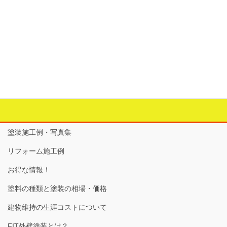
雨漏り・10年での経年劣化
カテゴリー
アルミフェンス・アルミ商品
、
塗装の重要性
、
外壁塗装
全般
、
屋根
、
防水
、
雨漏り
タグ
シール補修
、
天窓
、
屋根
、
屋根補修
、
雨漏り
塗装施工例・写真集
リフォーム施工例
お得な情報！
塗料の種類と塗装の相場・価格
建物維持の生涯コストについて
FIT外壁塗装とは？