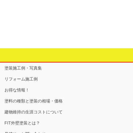
屋上ウレタン防水
カテゴリー
ウレタン防水
、
リフォーム工事記録
、
塗装の重要性
、
屋
根
、
防水
、
防水面の保護
タグ
FRP防水
、
ウレタン防水
、
屋上
、
屋上防水
、
屋上防水保
護トップ
塗装施工例・写真集
リフォーム施工例
お得な情報！
塗料の種類と塗装の相場・価格
建物維持の生涯コストについて
FIT外壁塗装とは？