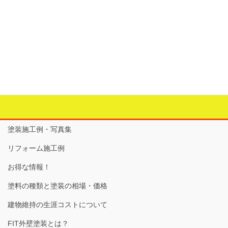
＜塗装の重要性＞
カテゴリー
サイディング
、
サイディング シール
、
塗装の重要性
、
塗
装の重要性
、
屋根
、
断熱塗料
、
軒天井補修
タグ
サイディング
、
ノンアスベスト
、
塗装の重要性
、
屋根
塗装施工例・写真集
リフォーム施工例
お得な情報！
塗料の種類と塗装の相場・価格
建物維持の生涯コストについて
FIT外壁塗装とは？