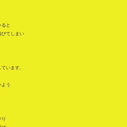
いると
錆びてしまい
しています。
いよう
作り