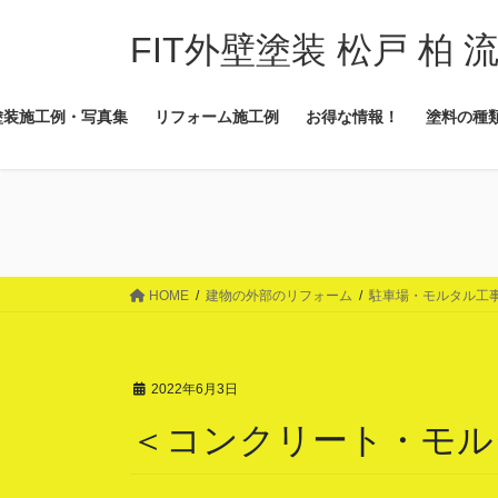
コ
ナ
ン
ビ
FIT外壁塗装 松戸 柏 
テ
ゲ
ン
ー
塗装施工例・写真集
リフォーム施工例
お得な情報！
塗料の種
ツ
シ
に
ョ
移
ン
動
に
移
動
HOME
建物の外部のリフォーム
駐車場・モルタル工
2022年6月3日
＜コンクリート・モル