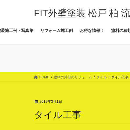
コ
ナ
ン
ビ
FIT外壁塗装 松戸 柏 
テ
ゲ
ン
ー
塗装施工例・写真集
リフォーム施工例
お得な情報！
塗料の種
ツ
シ
に
ョ
移
ン
動
に
移
動
HOME
建物の外部のリフォーム
タイル
タイル工事
2019年3月1日
タイル工事