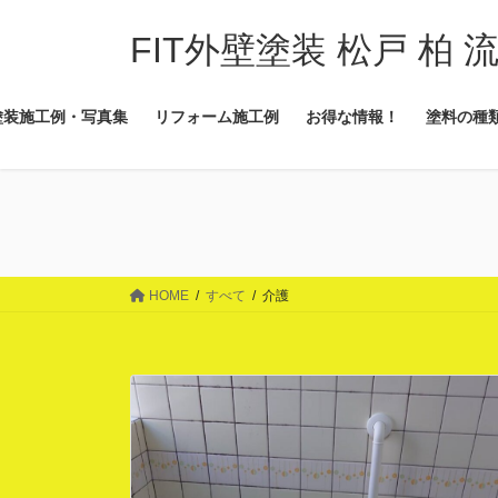
コ
ナ
ン
ビ
FIT外壁塗装 松戸 柏 
テ
ゲ
ン
ー
塗装施工例・写真集
リフォーム施工例
お得な情報！
塗料の種
ツ
シ
に
ョ
移
ン
動
に
移
動
HOME
すべて
介護