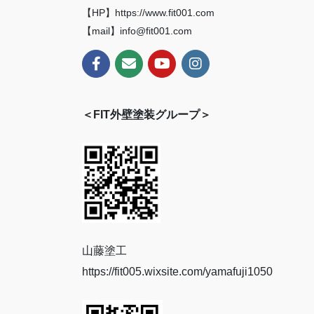
【HP】https://www.fit001.com
【mail】info@fit001.com
＜FIT外壁塗装グループ＞
山藤塗工
https://fit005.wixsite.com/yamafuji1050