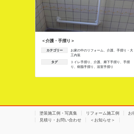
＜介護・手摺り＞
カテゴリー
お家の中のリフォーム
、
介護
、
手摺り・大
工内装
タグ
トイレ手摺り
、
介護
、
廊下手摺り
、
手摺
り
、
樹脂手摺り
、
浴室手摺り
塗装施工例・写真集
リフォーム施工例
お
見積り・お問い合わせ
＜お知らせ＞