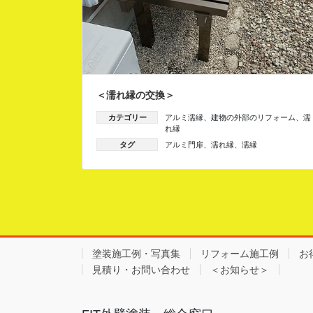
＜濡れ縁の交換＞
カテゴリー
アルミ濡縁
、
建物の外部のリフォーム
、
濡
れ縁
タグ
アルミ門扉
、
濡れ縁
、
濡縁
塗装施工例・写真集
リフォーム施工例
お
見積り・お問い合わせ
＜お知らせ＞