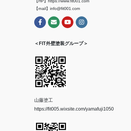
【HP】https://www.fit001.com
【mail】info@fit001.com
＜FIT外壁塗装グループ＞
山藤塗工
https://fit005.wixsite.com/yamafuji1050