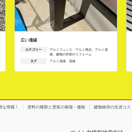
広い濡縁
カテゴリー
アルミフェンス・アルミ商品
、
アルミ濡
縁
、
建物の外部のリフォーム
タグ
アルミ濡縁
、
濡縁
得な情報！
塗料の種類と塗装の相場・価格
建物維持の生涯コス