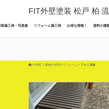
コ
ナ
ン
ビ
FIT外壁塗装 松戸 柏 
テ
ゲ
ン
ー
塗装施工例・写真集
リフォーム施工例
お得な情報！
塗料の種
ツ
シ
に
ョ
移
ン
動
に
移
動
HOME
建物の外部のリフォーム
アルミ濡縁