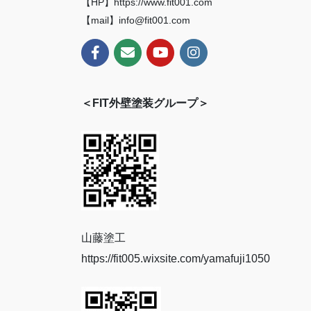
【HP】https://www.fit001.com
【mail】info@fit001.com
＜FIT外壁塗装グループ＞
山藤塗工
https://fit005.wixsite.com/yamafuji1050