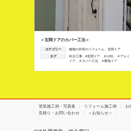
＜玄関ドアのカバー工法＞
カテゴリー
建物の外部のリフォーム
、
玄関ドア
タグ
#1日工事
、
#玄関ドア
、
＃LIXIL
、
＃アルミ
ドア
、
＃カバー工法
、
＃断熱ドア
塗装施工例・写真集
リフォーム施工例
お
見積り・お問い合わせ
＜お知らせ＞