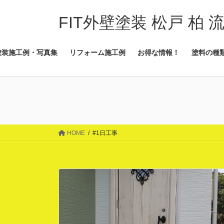
コ
ナ
ン
ビ
FIT外壁塗装 松戸 柏 
テ
ゲ
ン
ー
塗装施工例・写真集
リフォーム施工例
お得な情報！
塗料の種
ツ
シ
に
ョ
移
ン
動
に
移
動
HOME
#1日工事