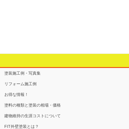
＜玄関ドアのカバー工法＞
カテゴリー
建物の外部のリフォーム
、
玄関ドア
タグ
#1日工事
、
#玄関ドア
、
＃LIXIL
、
＃アルミドア
、
＃カバ
ー工法
、
＃断熱ドア
塗装施工例・写真集
リフォーム施工例
お得な情報！
塗料の種類と塗装の相場・価格
建物維持の生涯コストについて
FIT外壁塗装とは？