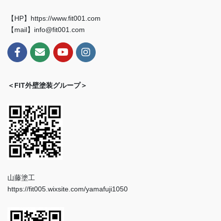
【HP】https://www.fit001.com
【mail】info@fit001.com
＜FIT外壁塗装グループ＞
山藤塗工
https://fit005.wixsite.com/yamafuji1050