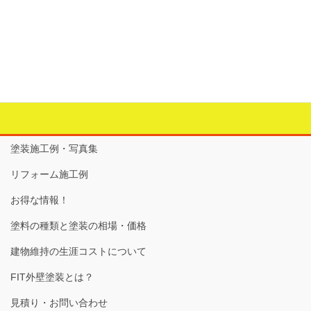
＜食洗機交換＞
カテゴリー
お家の中のリフォーム
、
システムキッチン
、
食洗機
タグ
システムキッチン
、
排水管
、
給水管
、
食洗機
塗装施工例・写真集
リフォーム施工例
お得な情報！
塗料の種類と塗装の相場・価格
建物維持の生涯コストについて
FIT外壁塗装とは？
見積り・お問い合わせ