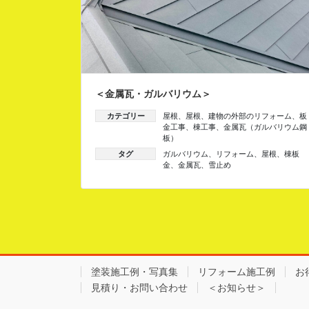
＜金属瓦・ガルバリウム＞
カテゴリー
屋根
、
屋根
、
建物の外部のリフォーム
、
板
金工事
、
棟工事
、
金属瓦（ガルバリウム鋼
板）
タグ
ガルバリウム
、
リフォーム
、
屋根
、
棟板
金
、
金属瓦
、
雪止め
塗装施工例・写真集
リフォーム施工例
お
見積り・お問い合わせ
＜お知らせ＞