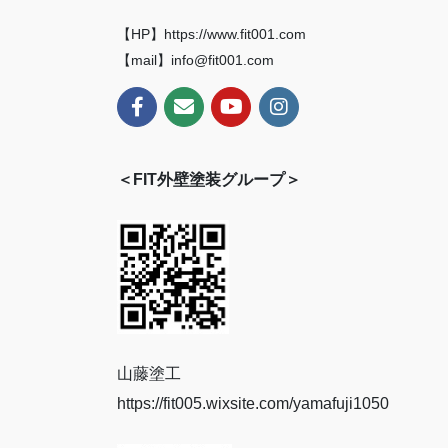
【HP】https://www.fit001.com
【mail】info@fit001.com
＜FIT外壁塗装グループ＞
山藤塗工
https://fit005.wixsite.com/yamafuji1050