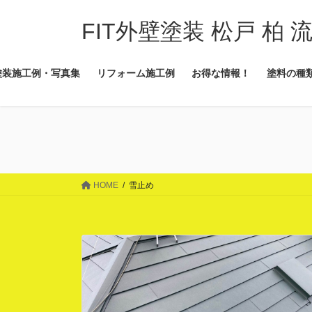
コ
ナ
ン
ビ
FIT外壁塗装 松戸 柏 
テ
ゲ
ン
ー
塗装施工例・写真集
リフォーム施工例
お得な情報！
塗料の種
ツ
シ
に
ョ
移
ン
動
に
移
動
HOME
雪止め