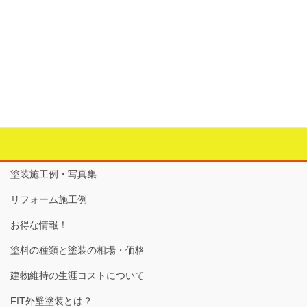
＜内窓・LIXILインプラス＞
カテゴリー
お家の中のリフォーム
、
インプラス
、
内窓
、
建具工事
タグ
LIXIL
、
インプラス
、
内窓
、
断熱効果
、
防犯効果
、
防音効
果
、
障子窓
塗装施工例・写真集
リフォーム施工例
お得な情報！
塗料の種類と塗装の相場・価格
建物維持の生涯コストについて
FIT外壁塗装とは？