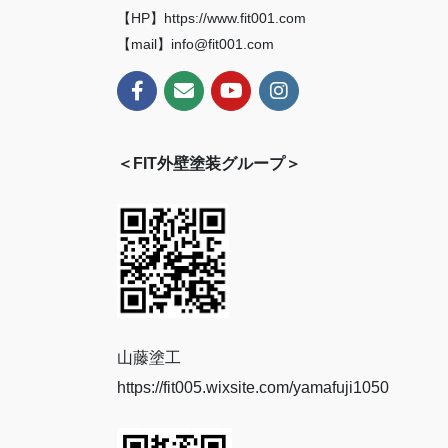
【HP】https://www.fit001.com
【mail】info@fit001.com
＜FIT外壁塗装グループ＞
山藤塗工
https://fit005.wixsite.com/yamafuji1050