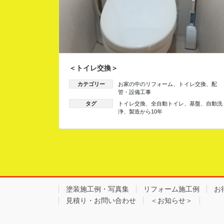
＜トイレ交換＞
カテゴリー
お家の中のリフォーム
、
トイレ交換
、
配
管・設備工事
タグ
トイレ交換
、
全自動トイレ
、
基盤
、
自動洗
浄
、
製造から10年
塗装施工例・写真集
リフォーム施工例
お
見積り・お問い合わせ
＜お知らせ＞