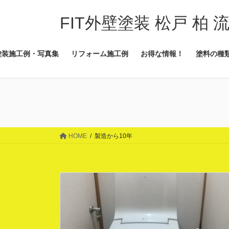
コ
ナ
ン
ビ
FIT外壁塗装 松戸 柏 
テ
ゲ
ン
ー
塗装施工例・写真集
リフォーム施工例
お得な情報！
塗料の種
ツ
シ
に
ョ
移
ン
動
に
移
動
HOME
製造から10年