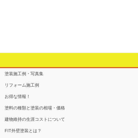
＜サンルーム＞
カテゴリー
サンルーム
、
建物の外部のリフォーム
タグ
サンルーム
、
庭
、
花粉症対策
塗装施工例・写真集
リフォーム施工例
お得な情報！
塗料の種類と塗装の相場・価格
建物維持の生涯コストについて
FIT外壁塗装とは？