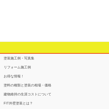
最近の色見本
カテゴリー
リフォーム工事記録
タグ
外壁色見本
、
屋根色見本
、
色
、
見本帳
塗装施工例・写真集
リフォーム施工例
お得な情報！
塗料の種類と塗装の相場・価格
建物維持の生涯コストについて
FIT外壁塗装とは？