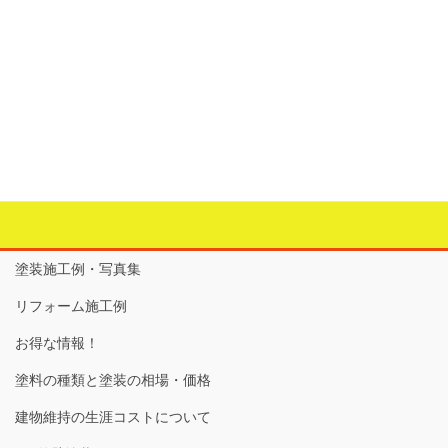
エコカラット
カテゴリー
お家の中のリフォーム
、
壁・ウォール
、
壁紙・クロス
、
大工工事
タグ
エコカラット
、
デザイン
、
リビング
、
ワンポイント
、
壁
、
玄関
、
結露
、
脱臭
、
調湿
塗装施工例・写真集
リフォーム施工例
お得な情報！
塗料の種類と塗装の相場・価格
建物維持の生涯コストについて