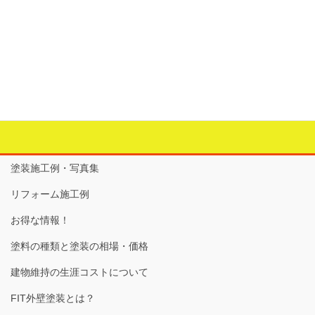
＜屋上シート防水＞
カテゴリー
すべて
、
屋根
、
防水
タグ
シート防水
、
直射日光
、
紫外線保護トップ
、
防水
塗装施工例・写真集
リフォーム施工例
お得な情報！
塗料の種類と塗装の相場・価格
建物維持の生涯コストについて
FIT外壁塗装とは？