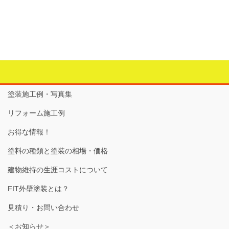
玄関ドアの塗装
カテゴリー
建物の外部のリフォーム
、
玄関ドア
タグ
クリア塗装
、
下地調整
、
木製玄関ドア
、
玄関ドア塗装
塗装施工例・写真集
リフォーム施工例
お得な情報！
塗料の種類と塗装の相場・価格
建物維持の生涯コストについて
FIT外壁塗装とは？
見積り・お問い合わせ
＜お知らせ＞