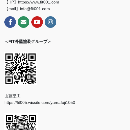
【HP】https://www.fit001.com
【mail】info@fit001.com
＜FIT外壁塗装グループ＞
山藤塗工
https://fit005.wixsite.com/yamafuji1050