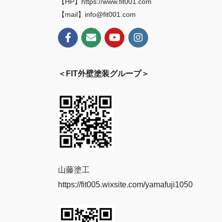
【HP】https://www.fit001.com
【mail】info@fit001.com
＜FIT外壁塗装グループ＞
山藤塗工
https://fit005.wixsite.com/yamafuji1050