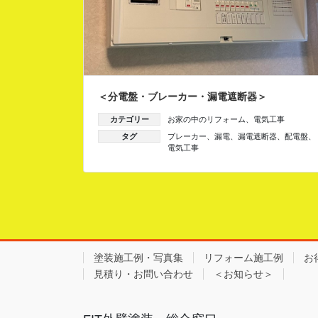
＜分電盤・ブレーカー・漏電遮断器＞
カテゴリー
お家の中のリフォーム
、
電気工事
タグ
ブレーカー
、
漏電
、
漏電遮断器
、
配電盤
、
電気工事
塗装施工例・写真集
リフォーム施工例
お
見積り・お問い合わせ
＜お知らせ＞