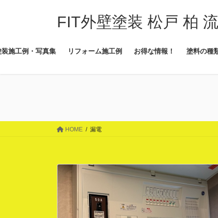
コ
ナ
ン
ビ
FIT外壁塗装 松戸 柏 
テ
ゲ
ン
ー
塗装施工例・写真集
リフォーム施工例
お得な情報！
塗料の種
ツ
シ
に
ョ
移
ン
動
に
移
動
HOME
漏電