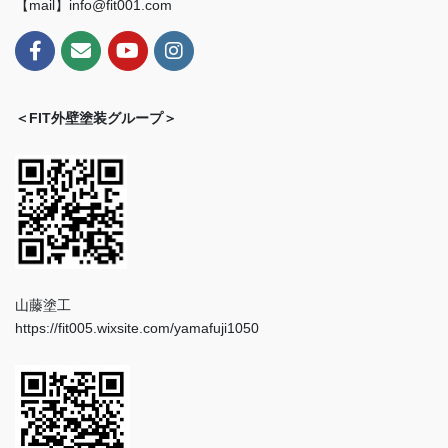
【mail】info@fit001.com
＜FIT外壁塗装グループ＞
山藤塗工
https://fit005.wixsite.com/yamafuji1050