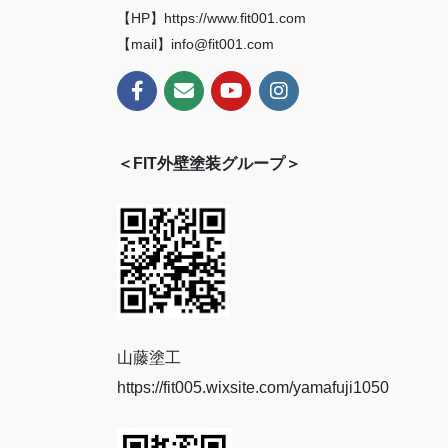
【HP】https://www.fit001.com
【mail】info@fit001.com
＜FIT外壁塗装グループ＞
山藤塗工
https://fit005.wixsite.com/yamafuji1050