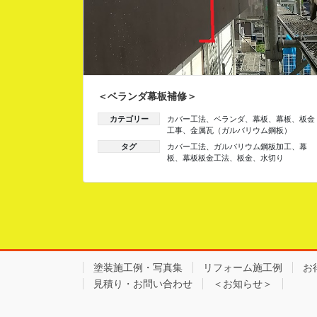
＜ベランダ幕板補修＞
カテゴリー
カバー工法
、
ベランダ
、
幕板
、
幕板
、
板金
工事
、
金属瓦（ガルバリウム鋼板）
タグ
カバー工法
、
ガルバリウム鋼板加工
、
幕
板
、
幕板板金工法
、
板金
、
水切り
塗装施工例・写真集
リフォーム施工例
お
見積り・お問い合わせ
＜お知らせ＞