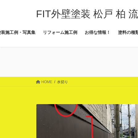
コ
ナ
ン
ビ
FIT外壁塗装 松戸 柏 
テ
ゲ
ン
ー
塗装施工例・写真集
リフォーム施工例
お得な情報！
塗料の種
ツ
シ
に
ョ
移
ン
動
に
移
動
HOME
水切り