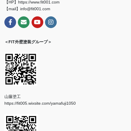
【HP】https://www.fit001.com
【mail】info@fit001.com
＜FIT外壁塗装グループ＞
山藤塗工
https://fit005.wixsite.com/yamafuji1050