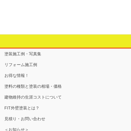
玄関ドアの塗装
カテゴリー
建物の外部のリフォーム
、
玄関ドア
タグ
クリア塗装
、
下地調整
、
木製玄関ドア
、
玄関ドア塗装
塗装施工例・写真集
リフォーム施工例
お得な情報！
塗料の種類と塗装の相場・価格
建物維持の生涯コストについて
FIT外壁塗装とは？
見積り・お問い合わせ
＜お知らせ＞