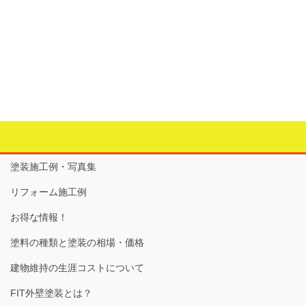
和室から洋間へ
カテゴリー
お家の中のリフォーム
、
すべて
、
クローゼット
、
フロー
リング
、
大工工事
タグ
クローゼット
、
フローリング
、
リフォーム
、
和室から洋
間
塗装施工例・写真集
リフォーム施工例
お得な情報！
塗料の種類と塗装の相場・価格
建物維持の生涯コストについて
FIT外壁塗装とは？