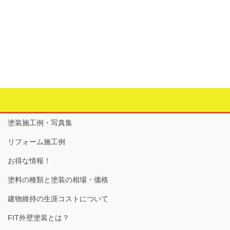
＜地震保険・基礎のクラック＞
カテゴリー
建物の外部のリフォーム
タグ
モルタルクラック
、
地震保険
、
基礎
塗装施工例・写真集
リフォーム施工例
お得な情報！
塗料の種類と塗装の相場・価格
建物維持の生涯コストについて
FIT外壁塗装とは？