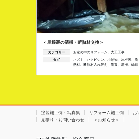
＜屋根裏の清掃・断熱材交換＞
カテゴリー
お家の中のリフォーム
、
大工工事
タグ
ネズミ
、
ハクビシン
、
小動物
、
屋根裏
、
断
熱材
、
断熱材入れ替え
、
消毒
、
清掃
、
蝙蝠
塗装施工例・写真集
リフォーム施工例
お
見積り・お問い合わせ
＜お知らせ＞