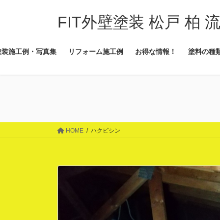
コ
ナ
ン
ビ
FIT外壁塗装 松戸 柏 
テ
ゲ
ン
ー
塗装施工例・写真集
リフォーム施工例
お得な情報！
塗料の種
ツ
シ
に
ョ
移
ン
動
に
移
動
HOME
ハクビシン