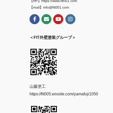
【HP】https://www.fit001.com
【mail】info@fit001.com
＜FIT外壁塗装グループ＞
山藤塗工
https://fit005.wixsite.com/yamafuji1050