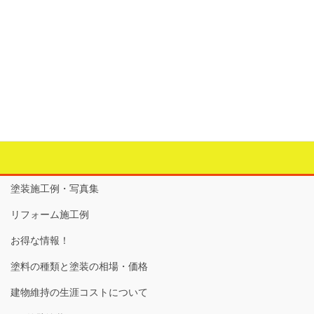
＜防犯＞
カテゴリー
お家の中のリフォーム
、
建具工事
、
建物の外部のリフォ
ーム
、
照明
、
防災対策
、
防犯
、
防犯フィルム
、
電気工事
タグ
TVインターホン
、
センサーライト
、
玄関灯
、
防犯
、
防犯
フィルム
、
防犯対策
塗装施工例・写真集
リフォーム施工例
お得な情報！
塗料の種類と塗装の相場・価格
建物維持の生涯コストについて