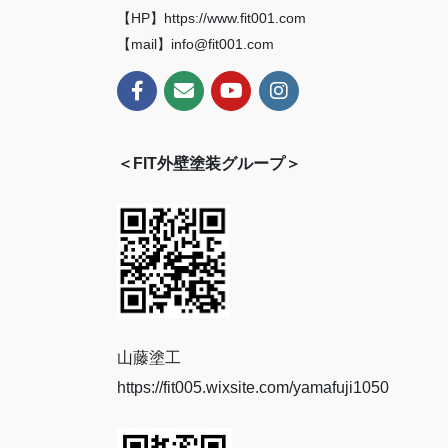
【HP】https://www.fit001.com
【mail】info@fit001.com
＜FIT外壁塗装グループ＞
山藤塗工
https://fit005.wixsite.com/yamafuji1050