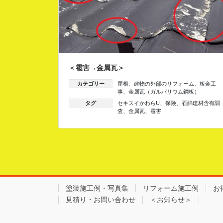
＜雹害→金属瓦＞
カテゴリー
屋根
、
建物の外部のリフォーム
、
板金工
事
、
金属瓦（ガルバリウム鋼板）
タグ
セキスイかわらU
、
保険
、
石綿建材含有調
査
、
金属瓦
、
雹害
塗装施工例・写真集
リフォーム施工例
お
見積り・お問い合わせ
＜お知らせ＞