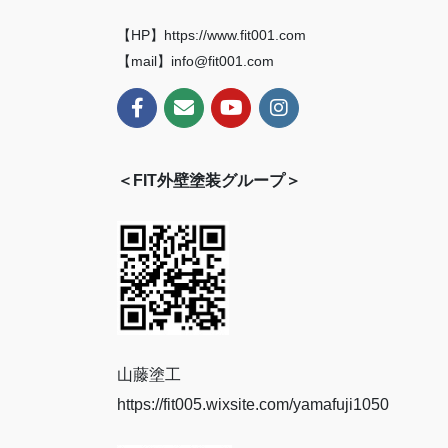
【HP】https://www.fit001.com
【mail】info@fit001.com
＜FIT外壁塗装グループ＞
山藤塗工
https://fit005.wixsite.com/yamafuji1050