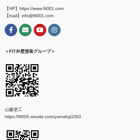
【HP】https://www.fit001.com
【mail】info@fit001.com
＜FIT外壁塗装グループ＞
山藤塗工
https://fit005.wixsite.com/yamafuji1050