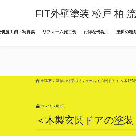
コ
ナ
ン
ビ
FIT外壁塗装 松戸 柏 
テ
ゲ
ン
ー
塗装施工例・写真集
リフォーム施工例
お得な情報！
塗料の種
ツ
シ
に
ョ
移
ン
動
に
移
動
HOME
建物の外部のリフォーム
玄関ドア
＜木製玄
2024年7月1日
＜木製玄関ドアの塗装