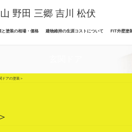
流山 野田 三郷 吉川 松伏
類と塗装の相場・価格
建物維持の生涯コストについて
FIT外壁塗
玄関ドア
関ドアの塗装＞
＞