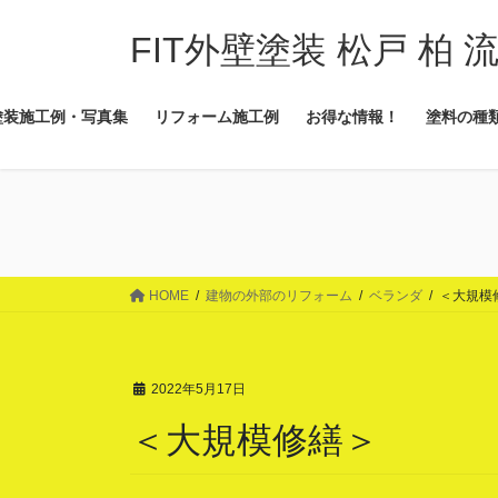
コ
ナ
ン
ビ
FIT外壁塗装 松戸 柏 
テ
ゲ
ン
ー
塗装施工例・写真集
リフォーム施工例
お得な情報！
塗料の種
ツ
シ
に
ョ
移
ン
動
に
移
動
HOME
建物の外部のリフォーム
ベランダ
＜大規模
2022年5月17日
＜大規模修繕＞