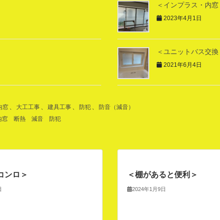
＜インプラス・内窓
2023年4月1日
＜ユニットバス交換
2021年6月4日
内窓
、
大工工事
、
建具工事
、
防犯
、
防音（減音）
内窓
断熱
減音
防犯
コンロ＞
＜棚があると便利＞
日
2024年1月9日