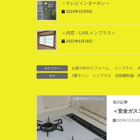
＜テレビインターホン＞
2024年10月9日
＜内窓・LIXILインプラス＞
2022年6月18日
お家の中のリフォーム
、
インプラス
、
カテゴリー
2重サッシ
インプラス
光熱費削減
タグ
お家の中のリフォーム
前の記事
＜安全ガス
2023年12月19