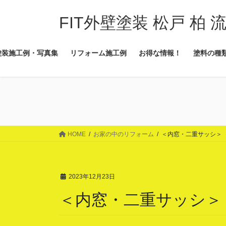
コ
ナ
ン
ビ
FIT外壁塗装 松戸 柏 
テ
ゲ
ン
ー
塗装施工例・写真集
リフォーム施工例
お得な情報！
塗料の種
ツ
シ
に
ョ
移
ン
動
に
移
動
HOME
お家の中のリフォーム
＜内窓・二重サッシ＞
2023年12月23日
＜内窓・二重サッシ＞