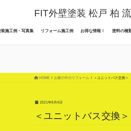
コ
ナ
ン
ビ
FIT外壁塗装 松戸 柏 
テ
ゲ
ン
ー
塗装施工例・写真集
リフォーム施工例
お得な情報！
塗料の種
ツ
シ
に
ョ
移
ン
動
に
移
動
HOME
お家の中のリフォーム
＜ユニットバス交換＞
2021年6月4日
＜ユニットバス交換＞