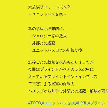
大規模リフォーム その2
＜ユニットバス交換＞
窓の形状も理想的に。
・ジャロジー窓の撤去
・外部との遮蔽
・ユニットバス自体の新規交換
窓枠ごとの新規交換案もありましたが
今回はブラインドがペアガラスの中に
入っているブラインドイン・インプラス
二重窓による浴室の保温力
バスタブから片手で外部との遮蔽・解放が可
#TOTO
,
#ユニットバス交換
,
#LIXIL
,
#ブライン