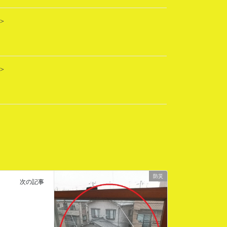
＞
＞
防災
次の記事