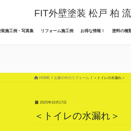
コ
ナ
ン
ビ
FIT外壁塗装 松戸 柏 
テ
ゲ
ン
ー
塗装施工例・写真集
リフォーム施工例
お得な情報！
塗料の種
ツ
シ
に
ョ
移
ン
動
に
移
動
HOME
お家の中のリフォーム
＜トイレの水漏れ＞
2025年10月17日
＜トイレの水漏れ＞