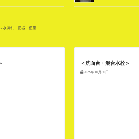
レ水漏れ
便器
便座
＞
＜洗面台・混合水栓＞
2025年10月30日