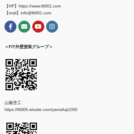
【HP】https://www.fit001.com
【mail】info@fit001.com
＜FIT外壁塗装グループ＞
山藤塗工
https://fit005.wixsite.com/yamafuji1050